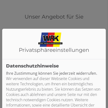
Unser Angebot für Sie
Privatsphäre­einstellungen
Individuelle Planung und Beratung
Wir planen Ihre Anlage basierend auf Ihren
Wünschen und Vorstellungen
Datenschutzhinweise
Wir bieten umfassende Beratung bei Nachrüstung
Ihre Zustimmung können Sie jederzeit widerrufen.
und Neubau
Wir verwenden auf dieser Webseite Cookies und
Sie erhalten eine transparente Kostenaufstellung
weitere Technologien, um Ihnen ein bestmögliches
ohne Überraschungen
Nutzungserlebnis zu bieten. Sie können das Setzen von
Cookies auch ablehnen und unsere Seite nur mit den
technisch notwendigen Cookies nutzen. Weitere
Informationen, sowie eine detaillierte Übersicht der