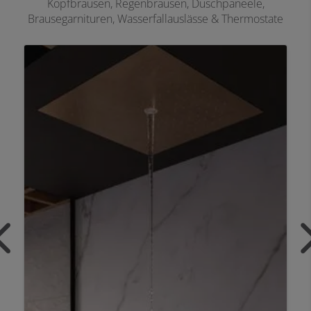
Kopfbrausen, Regenbrausen, Duschpaneele,
Brausegarnituren, Wasserfallauslässe & Thermostate