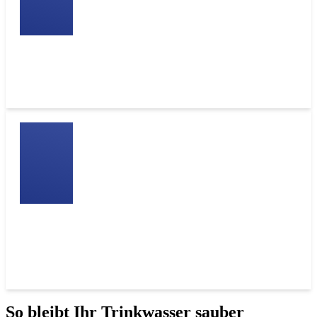
Rund 7 Mio. Wasserfilter müssten eigentlich dringend
gewartet oder getauscht werden.
In Deutschland gibt es jährlich Tausende Legionellen
Infektionen. Diese können schwere Lungenentzündungen
hervorrufen.
So bleibt Ihr Trinkwasser sauber