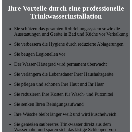
Ihre Vorteile durch eine professionelle
Trinkwasserinstallation
Sie schützen das gesamten Rohrleitungssystem sowie die
Ausstattungen und Geräte in Bad und Küche vor Verkalkung
Sie verbessern die Hygiene durch reduzierte Ablagerungen
Sie beugen Legionellen vor
Der Wasser-Härtegrad wird permanent überwacht
Sie verlängern die Lebensdauer Ihrer Haushaltsgeräte
Sie pflegen und schonen Ihre Haut und Ihr Haar
Sie reduzieren Ihre Kosten für Wasch- und Putzmittel
Sie senken Ihren Reinigungsaufwand
Ihre Wäsche bleibt länger weiß und wird kuschelweich
Sie genießen saubereres Trinkwasser direkt aus dem
Wasserhahn und sparen sich das lästige Schleppen von