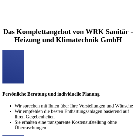
Alltag. Die Anlage wird in Ihr Rohrsystem integriert und kann sofort
in Betrieb genommen werden. Lediglich die Durchlaufmenge und
der Rohrdurchmesser müssen bestimmt werden, um eine
entsprechend dimensionierte Anlage zu verbauen.
Das Komplettangebot von WRK Sanitär -
Heizung und Klimatechnik GmbH
Persönliche Beratung und individuelle Planung
Wir sprechen mit Ihnen über Ihre Vorstellungen und Wünsche
Wir empfehlen die besten Enthärtungsanlagen basierend auf
Ihren Gegebenheiten
Sie erhalten eine transparente Kostenaufstellung ohne
Überraschungen