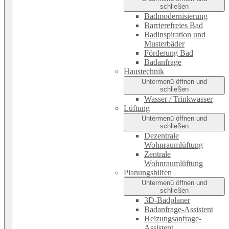
schließen
Badmodernisierung
Barrierefreies Bad
Badinspiration und
Musterbäder
Förderung Bad
Badanfrage
Haustechnik
Untermenü öffnen und
schließen
Wasser / Trinkwasser
Lüftung
Untermenü öffnen und
schließen
Dezentrale
Wohnraumlüftung
Zentrale
Wohnraumlüftung
Planungshilfen
Untermenü öffnen und
schließen
3D-Badplaner
Badanfrage-Assistent
Heizungsanfrage-
Assistent