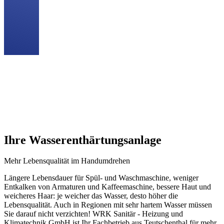
Professionelle Installation
Wir koordinieren alle beteiligten Gewerke
Wir passen Ihre Anlage individuell auf Ihr Gebäude an
Sie können sich auf eine sorgfältige und termingerechte
Ausführung aller Arbeiten verlassen
Ihre Wasserenthärtungsanlage
Mehr Lebensqualität im Handumdrehen
Längere Lebensdauer für Spül- und Waschmaschine, weniger
Entkalken von Armaturen und Kaffeemaschine, bessere Haut und
weicheres Haar: je weicher das Wasser, desto höher die
Lebensqualität. Auch in Regionen mit sehr hartem Wasser müssen
Sie darauf nicht verzichten! WRK Sanitär - Heizung und
Klimatechnik GmbH ist Ihr Fachbetrieb aus Teutschenthal für mehr