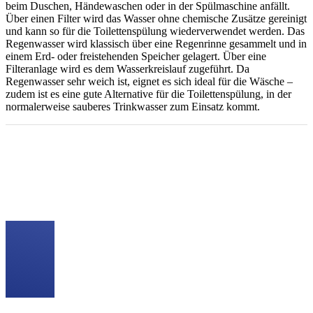
beim Duschen, Händewaschen oder in der Spülmaschine anfällt.
Über einen Filter wird das Wasser ohne chemische Zusätze gereinigt
und kann so für die Toilettenspülung wiederverwendet werden. Das
Regenwasser wird klassisch über eine Regenrinne gesammelt und in
einem Erd- oder freistehenden Speicher gelagert. Über eine
Filteranlage wird es dem Wasserkreislauf zugeführt. Da
Regenwasser sehr weich ist, eignet es sich ideal für die Wäsche –
zudem ist es eine gute Alternative für die Toilettenspülung, in der
normalerweise sauberes Trinkwasser zum Einsatz kommt.
Unser Angebot für Sie
Nutzen Sie die Vorteile der Regen- und Grauwassernutzung für
sich! Vereinbaren Sie einen ersten, unverbindlichen
Beratungstermin mit uns.