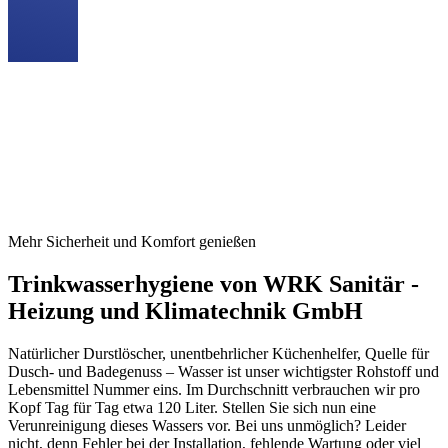
Professionelle Installation
Wir kümmern uns eigenständig um die Koordination mit
anderen Gewerken
Wir bestellen, liefern und installieren alle Komponenten
Sie können sich auf eine sorgfältige und termingerechte
Ausführung aller Arbeiten verlassen
Mehr Sicherheit und Komfort genießen
Trinkwasserhygiene von WRK Sanitär -
Heizung und Klimatechnik GmbH
Natürlicher Durstlöscher, unentbehrlicher Küchenhelfer, Quelle für
Dusch- und Badegenuss – Wasser ist unser wichtigster Rohstoff und
Lebensmittel Nummer eins. Im Durchschnitt verbrauchen wir pro
Kopf Tag für Tag etwa 120 Liter. Stellen Sie sich nun eine
Verunreinigung dieses Wassers vor. Bei uns unmöglich? Leider
nicht, denn Fehler bei der Installation, fehlende Wartung oder viel