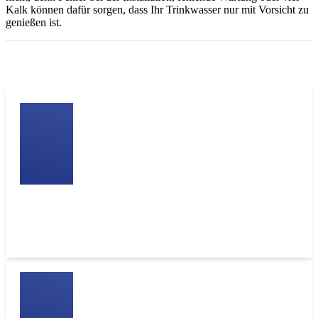
Kalk können dafür sorgen, dass Ihr Trinkwasser nur mit Vorsicht zu
genießen ist.
Wichtige Fakten zur Wasserqualität
50 % aller Haushalte in Deutschland besitzen keinen
vorgeschriebenen Wasserfilter.