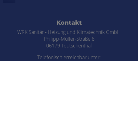
Footer - Kontaktdaten und Öffnungszei
Kontakt
WRK Sanitär - Heizung und Klimatechnik GmbH
Philipp-Müller-Straße 8
06179 Teutschenthal
Telefonisch erreichbar unter:
034601 22450
E-Mail:
wrkgmbh@t-online.de
Öffnungszeiten
Montag - Donnerstag:
7:00 - 16:30 Uhr
Freitag:
7:00 - 13:00 Uhr