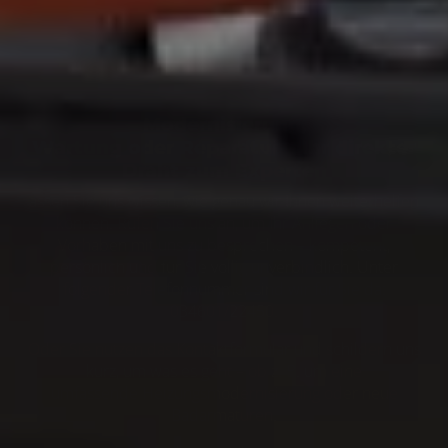
Modernisierung,
Wartung
oder
Reparatur
– Ihr direkter
Draht zum Experten
assen Sie uns wissen, wie genau wir Ihnen weiterhelfen
können. Rufen Sie uns an, um Ihr Anliegen oder
Vorhaben mit uns zu besprechen – kompetent,
persönlich und für Sie völlig unverbindlich. Unter
folgender Telefonnummer sind wir für Sie da:
034601/22450.
Oder Sie nutzen das Kontaktformular und schildern uns
kurz, um was es geht – ob z. B. um eine
umfassende
Heizungsmodernisierung
oder
neue
Badarmaturen.