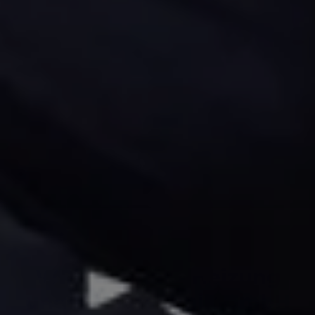
WRK Sanitär - Heizung
und Klimatechnik GmbH