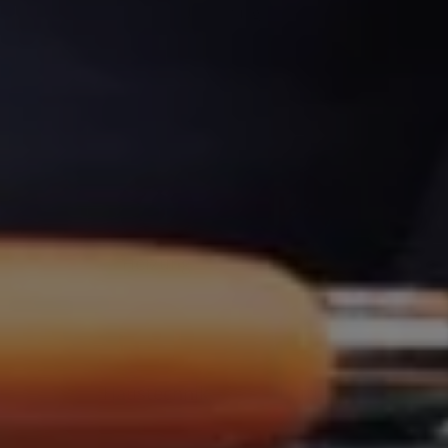
Umsetzung.
Heizung
Bad
Haustechnik
Lüftung