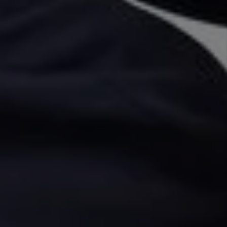
aus Teutschenthal
Ihr Partner für Heizung seit 1990
Unser Unternehmen wurde 1990 gegründet und
zeichnet sich durch eine über 30- jährige
Fachkompetenz unserer Mitarbeiter aus.
Wir begleiten Ihr Projekt von der Planung bis zur
Umsetzung und darüber hinweg – gerne setzen wir uns
mit Ihnen zusammen, um eine individuelle Lösung für
Sie zu finden.
Das Unternehmen wird durch den heutigen
Geschäftsführer André Werner – der bereits seine
Ausbildung in dem Unternehmen absolvierte – stetig
weiterentwickelt.
Dabei steht die Kundenzufriedenheit an erster Stelle,
sowie die stetige Weiterbildung zu neusten
Innovationen.
Unser Team besteht aktuell aus 9 Monteuren, sowie
einem Auszubildenden – alle führen das Handwerk mit
Leidenschaft aus und begleiten Sie gerne in der